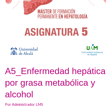
grasa
metabólica
y
alcohol
A5_Enfermedad hepática
por grasa metabólica y
alcohol
Por
Administrador LMS