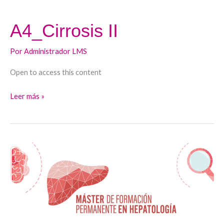
A4_Cirrosis II
Por
Administrador LMS
Open to access this content
Leer más »
A3
–
Cirrosis
I