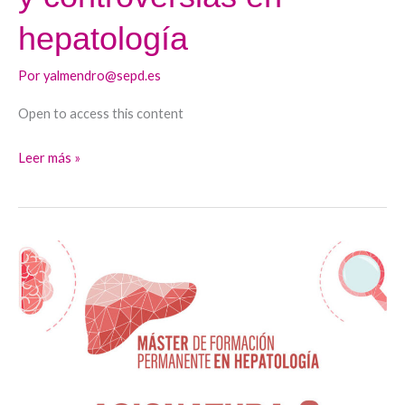
hepatología
Por
yalmendro@sepd.es
Open to access this content
Leer más »
A9_Trasplante
Hepático