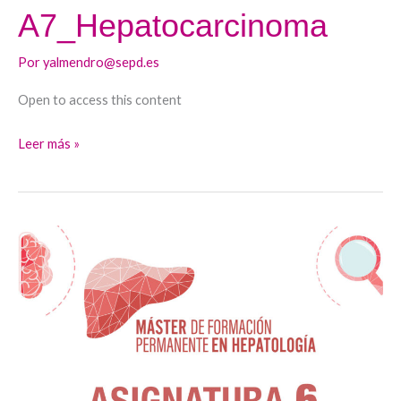
A7_Hepatocarcinoma
Por
yalmendro@sepd.es
Open to access this content
Leer más »
A6_Cirrosis
III