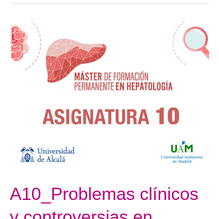
A10_Problemas
clínicos
y
controversias
en
hepatología
A10_Problemas clínicos
y controversias en