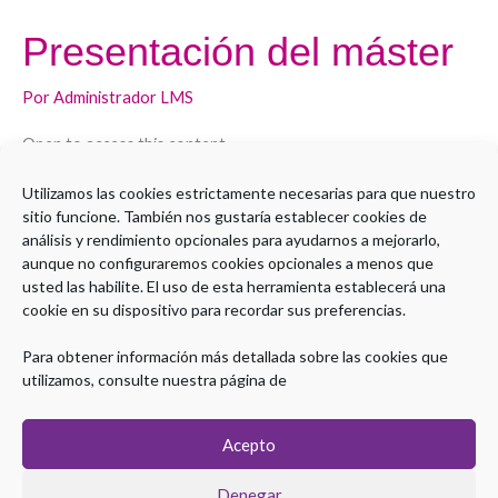
Presentación del máster
Por
Administrador LMS
Open to access this content
Utilizamos las cookies estrictamente necesarias para que nuestro
Leer más »
sitio funcione. También nos gustaría establecer cookies de
análisis y rendimiento opcionales para ayudarnos a mejorarlo,
aunque no configuraremos cookies opcionales a menos que
usted las habilite. El uso de esta herramienta establecerá una
1
2
Siguiente
→
cookie en su dispositivo para recordar sus preferencias.
Para obtener información más detallada sobre las cookies que
utilizamos, consulte nuestra página de
Acepto
Denegar