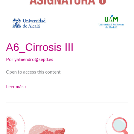
A6_Cirrosis III
Por
yalmendro@sepd.es
Open to access this content
Leer más »
A5_Enfermedad
hepática
por