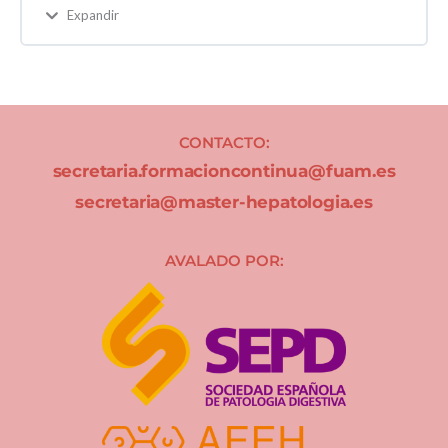
Expandir
CONTACTO:
secretaria.formacioncontinua@fuam.es
secretaria@master-hepatologia.es
AVALADO POR: