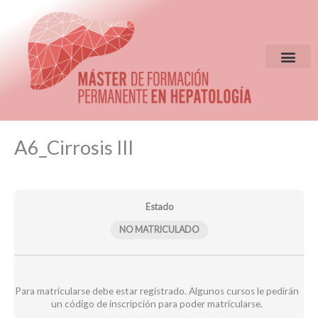
Ir
al
contenido
EQUIPO DIR
CRITERIOS DE S
Clases
Clases
Evaluación
Módulos
A6_Cirrosis III
seminario
grabadas
A6
web
A6
25-
A6
25-
26
25-
26
26
Estado
NO MATRICULADO
Para matricularse debe estar registrado. Algunos cursos le pedirán
un código de inscripción para poder matricularse.