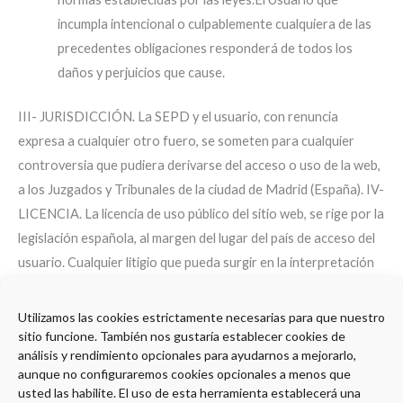
incumpla intencional o culpablemente cualquiera de las
precedentes obligaciones responderá de todos los
daños y perjuicios que cause.
III- JURISDICCIÓN. La SEPD y el usuario, con renuncia
expresa a cualquier otro fuero, se someten para cualquier
controversia que pudiera derivarse del acceso o uso de la web,
a los Juzgados y Tribunales de la ciudad de Madrid (España). IV-
LICENCIA. La licencia de uso público del sitio web, se rige por la
legislación española, al margen del lugar del país de acceso del
usuario. Cualquier litigio que pueda surgir en la interpretación
de esta normativa de acceso se resolverá en los tribunales
españoles. V- COPYRIGHT: Prohibida la reproducción total o
Utilizamos las cookies estrictamente necesarias para que nuestro
parcial de textos y gráficos, por cualquier medio, sin
sitio funcione. También nos gustaría establecer cookies de
análisis y rendimiento opcionales para ayudarnos a mejorarlo,
autorización expresa por escrito de la SEPD. Para insertar
aunque no configuraremos cookies opcionales a menos que
estos textos, imágenes o noticias en la publicación o difusión
usted las habilite. El uso de esta herramienta establecerá una