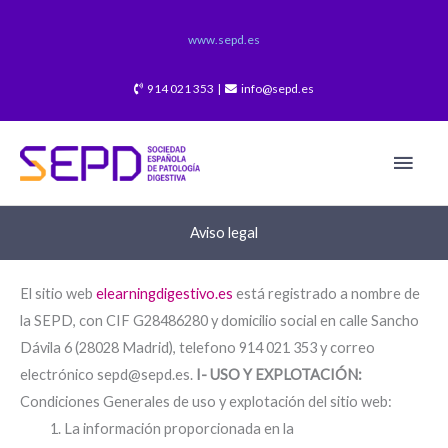
Ir
al
www.sepd.es
contenido
914 021 353 |
info@sepd.es
Men
princ
Aviso legal
El sitio web
elearningdigestivo.es
está registrado a nombre de
la SEPD, con CIF G28486280 y domicilio social en calle Sancho
Dávila 6 (28028 Madrid), telefono 914 021 353 y correo
electrónico sepd@sepd.es.
I- USO Y EXPLOTACIÓN:
Condiciones Generales de uso y explotación del sitio web:
La información proporcionada en la