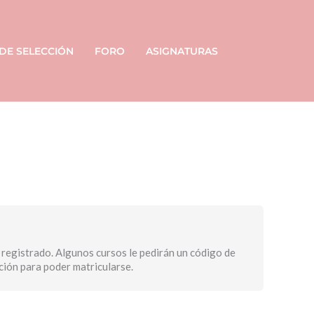
 DE SELECCIÓN
FORO
ASIGNATURAS
Módulos
Clases
Clases
Evaluación
seminario
grabadas
A8
web
A8
25-
A8
25-
26
25-
26
26
 registrado. Algunos cursos le pedirán un código de
pción para poder matricularse.