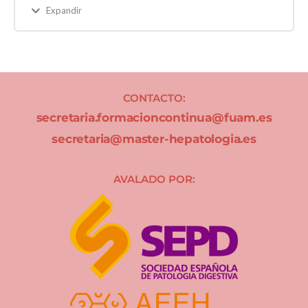
Expandir
CONTACTO:
secretaria.formacioncontinua@fuam.es
secretaria@master-hepatologia.es
AVALADO POR: