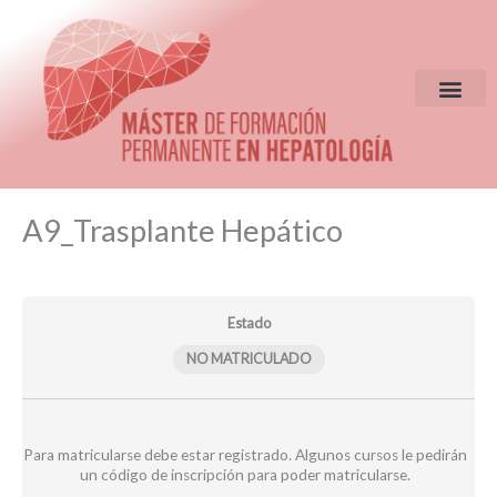
Ir
al
contenido
EQUIPO DIR
CRITERIOS DE S
Clases
Clases
Evaluación
Módulos
A9_Trasplante Hepático
seminario
grabadas
A9
web
A9
25-
A9
25-
26
25-
26
26
Estado
NO MATRICULADO
Para matricularse debe estar registrado. Algunos cursos le pedirán
un código de inscripción para poder matricularse.