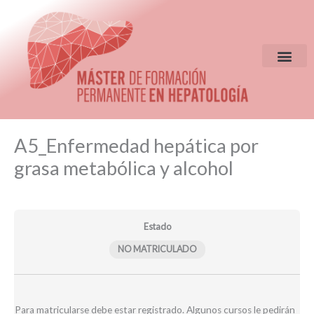
Ir
al
contenido
EQUIPO DIR
CRITERIOS DE S
Clases
Clases
Evaluación
Módulos
A5_Enfermedad hepática por
seminario
grabadas
A5
web
A5
25-
grasa metabólica y alcohol
A5
25-
26
25-
26
26
Estado
NO MATRICULADO
Para matricularse debe estar registrado. Algunos cursos le pedirán