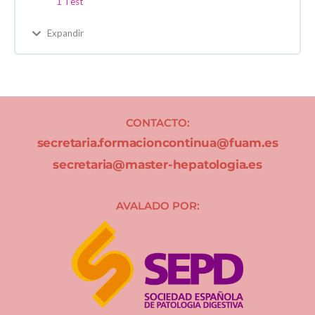
1 Test
Expandir
CONTACTO:
secretaria.formacioncontinua@fuam.es
secretaria@master-hepatologia.es
AVALADO POR: