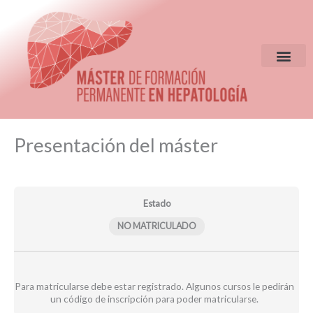
Ir
al
contenido
EQUIPO DIR
CRITERIOS DE S
Presentación
Módulos
Presentación del máster
del
máster
Estado
NO MATRICULADO
Para matricularse debe estar registrado. Algunos cursos le pedirán
un código de inscripción para poder matricularse.