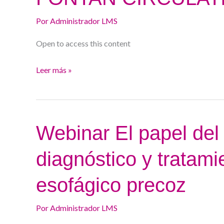
–
Por
Administrador LMS
FONTAN
CIRCULATION
Open to access this content
Leer más »
Webinar
Webinar El papel del
El
diagnóstico y tratami
papel
del
esofágico precoz
gastroenterólogo
en
Por
Administrador LMS
el