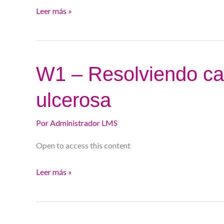
de
Leer más »
la
Enfermedad
Celíaca
W1
W1 – Resolviendo caso
–
ulcerosa
Resolviendo
casos
Por
Administrador LMS
difíciles
en
Open to access this content
colitis
ulcerosa
Leer más »