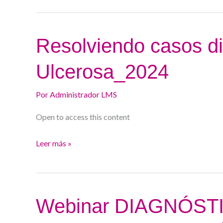
España
Resolviendo
Resolviendo casos dif
casos
Ulcerosa_2024
difíciles
en
Por
Administrador LMS
Colitis
Ulcerosa_2024
Open to access this content
Leer más »
Webinar
Webinar DIAGNÓST
DIAGNÓSTICO