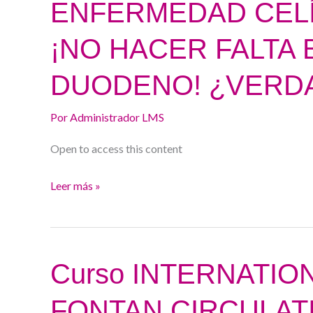
ENFERMEDAD CELÍ
DE
LA
¡NO HACER FALTA 
ENFERMEDAD
CELÍACA
DUODENO! ¿VERD
EN
EL
Por
Administrador LMS
ADULTO
Open to access this content
¡NO
HACER
Leer más »
FALTA
BIOPSIAR
EL
DUODENO!
Curso
Curso INTERNATI
¿VERDADERO
INTERNATIONAL
O
FONTAN CIRCULAT
WORKSHOP
FALSO?