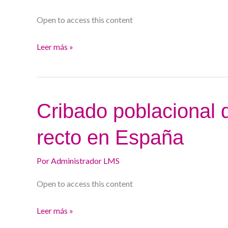
el
Open to access this content
cribado
del
Leer más »
cáncer
de
colon
Cribado
Cribado poblacional 
poblacional
recto en España
del
cáncer
Por
Administrador LMS
de
colon
Open to access this content
y
recto
Leer más »
en