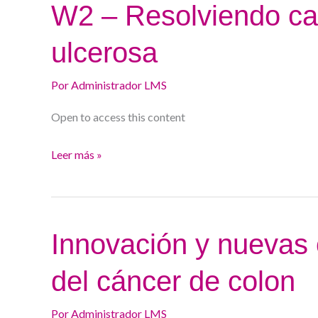
W2
W2 – Resolviendo caso
–
ulcerosa
Resolviendo
casos
Por
Administrador LMS
difíciles
en
Open to access this content
colitis
ulcerosa
Leer más »
Innovación
Innovación y nuevas 
y
del cáncer de colon
nuevas
opciones
Por
Administrador LMS
en