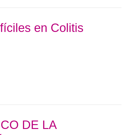
íciles en Colitis
ICO DE LA