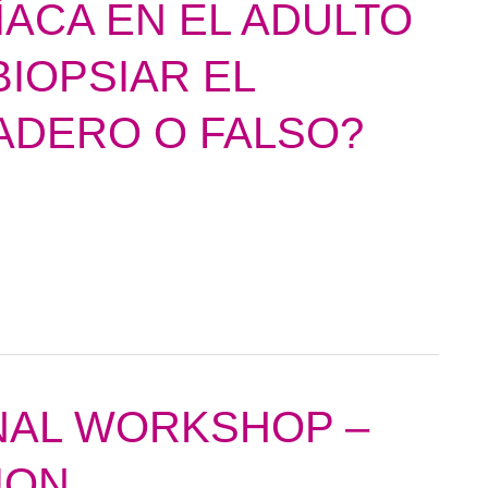
ACA EN EL ADULTO
BIOPSIAR EL
ADERO O FALSO?
ONAL WORKSHOP –
ION