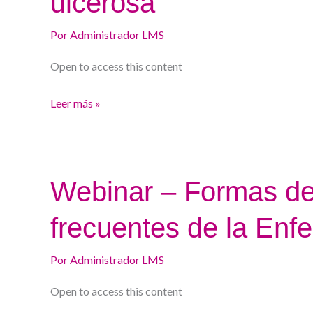
ulcerosa
casos
Por
Administrador LMS
difíciles
en
Open to access this content
colitis
ulcerosa
Leer más »
Webinar
Webinar – Formas de
–
frecuentes de la Enf
Formas
de
Por
Administrador LMS
presentación
poco
Open to access this content
frecuentes