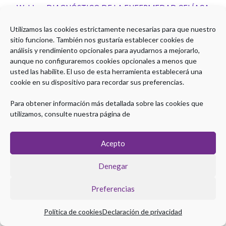
Webinar DIAGNÓSTICO DE LA ENFERMEDAD CELÍACA
EN EL ADULTO ¡NO HACER FALTA BIOPSIAR EL
DUODENO! ¿VERDADERO O FALSO?
Utilizamos las cookies estrictamente necesarias para que nuestro
sitio funcione. También nos gustaría establecer cookies de
análisis y rendimiento opcionales para ayudarnos a mejorarlo,
aunque no configuraremos cookies opcionales a menos que
usted las habilite. El uso de esta herramienta establecerá una
cookie en su dispositivo para recordar sus preferencias.
Para obtener información más detallada sobre las cookies que
Copyright © 2026 Plataforma eLearning Digestivo
utilizamos, consulte nuestra página de
Aviso legal
|
Política de Privacidad
|
Política de Cookies
Acepto
Denegar
Preferencias
Política de cookies
Declaración de privacidad