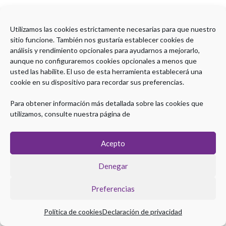
Contenido
Utilizamos las cookies estrictamente necesarias para que nuestro
sitio funcione. También nos gustaría establecer cookies de
análisis y rendimiento opcionales para ayudarnos a mejorarlo,
Encuesta de satisfacción W2_22
aunque no configuraremos cookies opcionales a menos que
OCTUBRE
usted las habilite. El uso de esta herramienta establecerá una
cookie en su dispositivo para recordar sus preferencias.
Para obtener información más detallada sobre las cookies que
utilizamos, consulte nuestra página de
Acepto
Denegar
Copyright © 2026 Plataforma eLearning Digestivo
Preferencias
Aviso legal
|
Política de Privacidad
|
Política de Cookies
Política de cookies
Declaración de privacidad