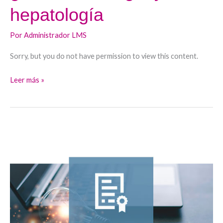
hepatología
Por
Administrador LMS
Sorry, but you do not have permission to view this content.
Leer más »
Certificación
de
competencias:
Innovación
docente