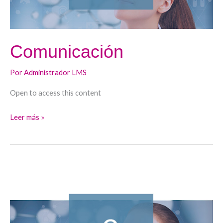
Comunicación
Por
Administrador LMS
Open to access this content
Leer más »
Ética
y
práctica
clínica