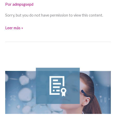
Por
admpsgsepd
Sorry, but you do not have permission to view this content.
Leer más »
Certificación
de
competencias:
Ética
y
comunicación