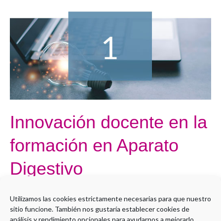
docente
en
la
formación
en
Aparato
Digestivo
Innovación docente en la
formación en Aparato
Digestivo
Por
Administrador LMS
Utilizamos las cookies estrictamente necesarias para que nuestro
sitio funcione. También nos gustaría establecer cookies de
Sorry, but you do not have permission to view this content.
análisis y rendimiento opcionales para ayudarnos a mejorarlo,