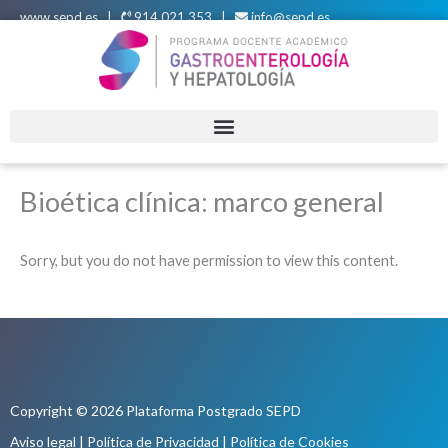
Ir
www.sepd.es
|
914 021 353 |
info@sepd.es
al
contenido
Bioética clínica: marco general
Sorry, but you do not have permission to view this content.
Copyright © 2026 Plataforma Postgrado SEPD
Aviso legal
|
Política de Privacidad
|
Política de Cookies