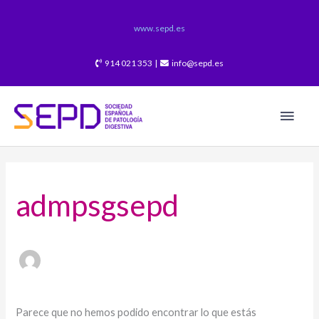
Ir
al
www.sepd.es
contenido
914 021 353 |
info@sepd.es
Men
princ
Buscar
por:
admpsgsepd
Parece que no hemos podido encontrar lo que estás