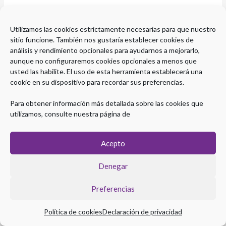
buscando. Quizá pueda ayudarte una búsqueda.
Utilizamos las cookies estrictamente necesarias para que nuestro
sitio funcione. También nos gustaría establecer cookies de
análisis y rendimiento opcionales para ayudarnos a mejorarlo,
aunque no configuraremos cookies opcionales a menos que
usted las habilite. El uso de esta herramienta establecerá una
cookie en su dispositivo para recordar sus preferencias.
Para obtener información más detallada sobre las cookies que
utilizamos, consulte nuestra página de
Acepto
Denegar
Copyright © 2026 Plataforma eLearning Digestivo
Aviso legal
|
Política de Privacidad
|
Política de Cookies
Preferencias
Política de cookies
Declaración de privacidad