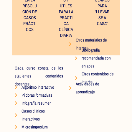
EN LA
S Y
CLAROS
RESOLU
ÚTILES
PARA
CIÓN DE
PARA LA
“LLEVAR
CASOS
PRÁCTI
SE A
PRÁCTI
CA
CASA”
COS
CLÍNICA
DIARIA
Otros materiales de
interés:
Bibliografía
recomendada con
enlaces
Cada curso consta de los
Otros contenidos de
siguientes contenidos
interés
docentes:
Actividades de
Algoritmo interactivo
aprendizaje
Píldoras formativas
Infografía resumen
Casos clínicos
interactivos
Microsimposium