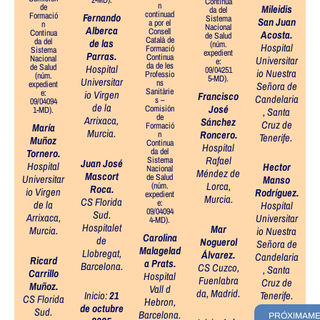
2-MD).
Continua
n
de
Mileidis
da del
continuad
Formació
Fernando
Sistema
San Juan
a por el
n
Nacional
Alberca
Consell
Continua
Acosta
.
de Salud
Català de
da del
de las
(núm.
Hospital
Formació
Sistema
expedient
Parras.
Continua
Nacional
Universitar
e:
da de les
de Salud
Hospital
09/04251
io Nuestra
Professio
(núm.
5-MD).
Universitar
ns
expedient
Señora de
Sanitàrie
e:
io Virgen
Francisco
Candelaria
s –
09/04094
de la
José
Comisión
1-MD).
, Santa
de
Arrixaca,
Sánchez
Cruz de
Formació
María
Murcia.
Roncero.
n
Tenerife
.
Muñoz
Continua
Hospital
da del
Tornero.
Rafael
Sistema
Juan José
Hospital
Hector
Nacional
Méndez de
Mascort
de Salud
Universitar
Manso
Lorca,
(núm.
Roca.
io Virgen
Rodríguez
.
expedient
Murcia.
CS Florida
e:
de la
Hospital
09/04094
Sud.
Arrixaca,
Universitar
4-MD).
Hospitalet
Mar
Murcia.
io Nuestra
Carolina
de
Noguerol
Señora de
Malagelad
Llobregat,
Álvarez.
Candelaria
Ricard
a Prats.
Barcelona.
CS Cuzco,
, Santa
Carrillo
Hospital
Fuenlabra
Cruz de
Muñoz.
Vall d
da, Madrid.
Inicio:
21
Tenerife
.
CS Florida
´Hebron,
de octubre
Sud.
Barcelona.
PRÓXIMAM