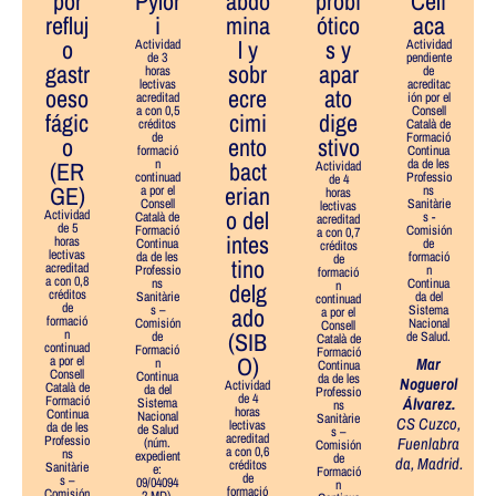
por
Pylor
abdo
probi
Celí
refluj
i
mina
ótico
aca
o
l y
s y
Actividad
Actividad
de 3
pendiente
gastr
sobr
apar
horas
de
lectivas
acreditac
oeso
ecre
ato
acreditad
ión por el
a con 0,5
Consell
fágic
cimi
dige
créditos
Català de
de
Formació
o
ento
stivo
formació
Continua
(ER
n
bact
da de les
Actividad
continuad
Professio
de 4
GE)
erian
a por el
ns
horas
Consell
Sanitàrie
lectivas
o del
Actividad
Català de
s -
acreditad
de 5
Formació
Comisión
a con 0,7
intes
horas
Continua
de
créditos
lectivas
da de les
formació
de
tino
acreditad
Professio
n
formació
a con 0,8
ns
Continua
delg
n
créditos
Sanitàrie
da del
continuad
de
s –
ado
Sistema
a por el
formació
Comisión
Nacional
Consell
n
(SIB
de
de Salud.
Català de
continuad
Formació
Formació
O)
a por el
Mar
n
Continua
Consell
Continua
da de les
Noguerol
Actividad
Català de
da del
Professio
de 4
Formació
Álvarez
.
Sistema
ns
horas
Continua
Nacional
Sanitàrie
CS Cuzco,
lectivas
da de les
de Salud
s –
acreditad
Professio
Fuenlabra
(núm.
Comisión
a con 0,6
ns
expedient
de
da, Madrid
.
créditos
Sanitàrie
e:
Formació
de
s –
09/04094
n
formació
Comisión