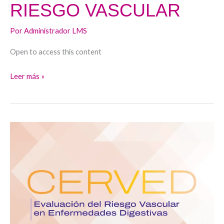
RIESGO VASCULAR
RIESGO
VASCULAR
Por
Administrador LMS
Open to access this content
Leer más »
Curso
Evaluación
del
riesgo
vascular
en
las
enfermedades