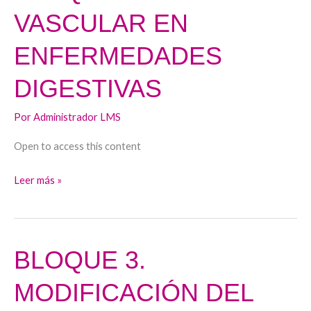
2.
VASCULAR EN
RIESGO
VASCULAR
ENFERMEDADES
EN
ENFERMEDADES
DIGESTIVAS
DIGESTIVAS
Por
Administrador LMS
Open to access this content
Leer más »
BLOQUE 3.
BLOQUE
3.
MODIFICACIÓN DEL
MODIFICACIÓN
DEL