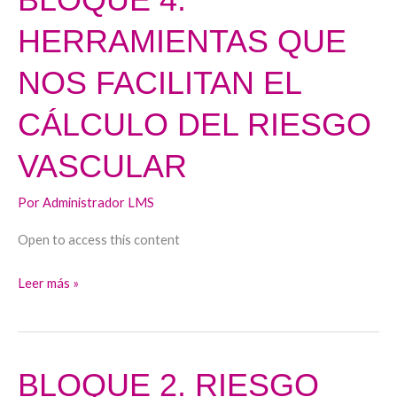
4.
HERRAMIENTAS QUE
HERRAMIENTAS
QUE
NOS FACILITAN EL
NOS
FACILITAN
CÁLCULO DEL RIESGO
EL
VASCULAR
CÁLCULO
DEL
Por
Administrador LMS
RIESGO
VASCULAR
Open to access this content
Leer más »
BLOQUE 2. RIESGO
BLOQUE