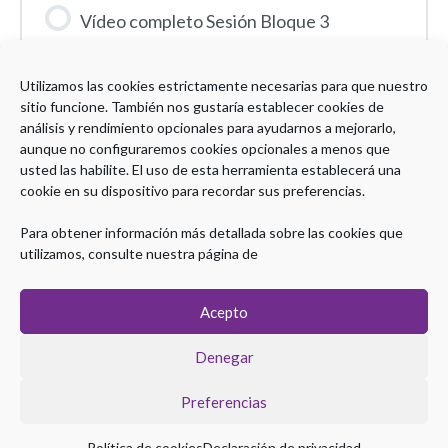
Vídeo completo Sesión Bloque 3
Utilizamos las cookies estrictamente necesarias para que nuestro
sitio funcione. También nos gustaría establecer cookies de
análisis y rendimiento opcionales para ayudarnos a mejorarlo,
Encuesta
aunque no configuraremos cookies opcionales a menos que
usted las habilite. El uso de esta herramienta establecerá una
cookie en su dispositivo para recordar sus preferencias.
Encuesta de satisfacción – CERVED
Para obtener información más detallada sobre las cookies que
utilizamos, consulte nuestra página de
Acepto
Denegar
Preferencias
Copyright © 2026 Plataforma eLearning Digestivo
Política de cookies
Declaración de privacidad