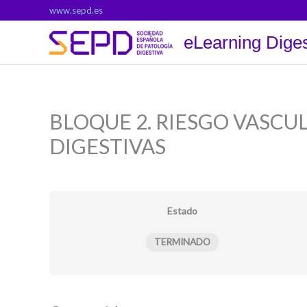
Ir
www.sepd.es
al
eLearning Diges
contenido
BLOQUE 2. RIESGO VASC
DIGESTIVAS
Estado
TERMINADO