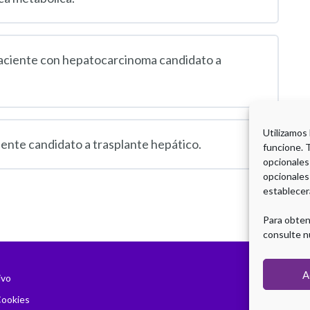
 paciente con hepatocarcinoma candidato a
Utilizamos
iente candidato a trasplante hepático.
funcione. 
opcionales
opcionales
establecer
Para obten
consulte n
A
ivo
Cookies