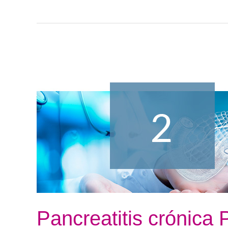
Pancreatitis
crónica
Postgrado
Pancreatitis crónica