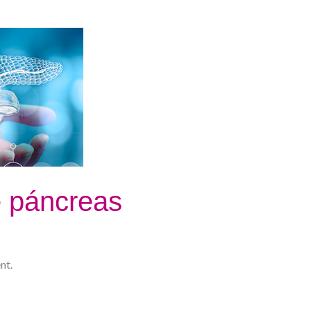
e páncreas
nt.