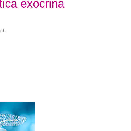
tica exocrina
nt.