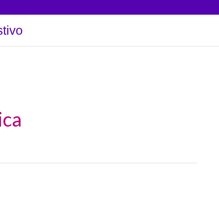
tivo
ica