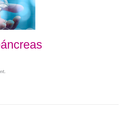
páncreas
nt.