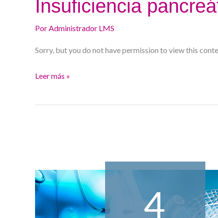
Insuficiencia pancreá
Por
Administrador LMS
Sorry, but you do not have permission to view this conte
Leer más »
Tumores
sólidos
de
páncreas