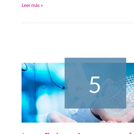
Leer más »
Insuficiencia
pancreática
exocrina