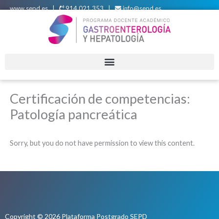
Ir
www.sepd.es
|
914 021 353 |
info@sepd.es
al
contenido
Certificación de competencias:
Patología pancreática
Sorry, but you do not have permission to view this content.
Copyright © 2026 Plataforma Postgrado SEPD