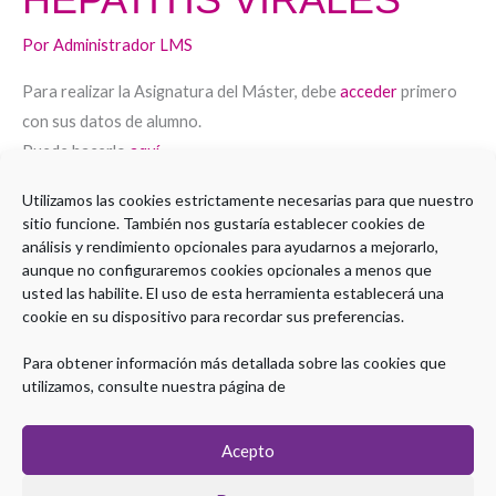
Por
Administrador LMS
Para realizar la Asignatura del Máster, debe
acceder
primero
con sus datos de alumno.
Puede hacerlo
aquí
.
Utilizamos las cookies estrictamente necesarias para que nuestro
Leer más »
sitio funcione. También nos gustaría establecer cookies de
análisis y rendimiento opcionales para ayudarnos a mejorarlo,
aunque no configuraremos cookies opcionales a menos que
usted las habilite. El uso de esta herramienta establecerá una
1
2
Siguiente
→
cookie en su dispositivo para recordar sus preferencias.
Para obtener información más detallada sobre las cookies que
utilizamos, consulte nuestra página de
Acepto