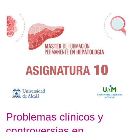
Problemas
clínicos
y
controversias
en
hepatología
Problemas clínicos y
controversias en