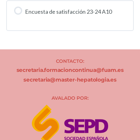
Encuesta de satisfacción 23-24 A10
CONTACTO:
secretaria.formacioncontinua@fuam.es
secretaria@master-hepatologia.es
AVALADO POR: