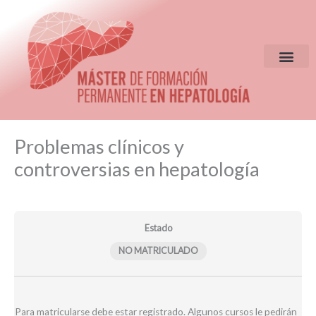
Ir
al
contenido
EQUIPO DIR
CRITERIOS DE S
Clases
Módulos
Problemas clínicos y
seminario
web
controversias en hepatología
23-
24
A10
Estado
NO MATRICULADO
Para matricularse debe estar registrado. Algunos cursos le pedirán