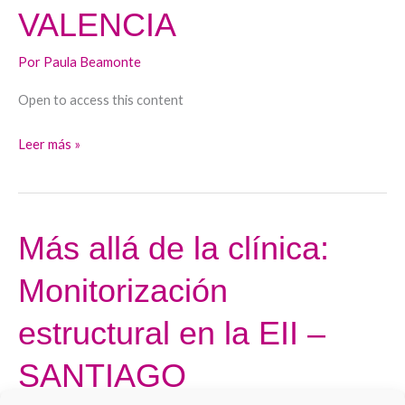
Monitorización
VALENCIA
estructural
en
Por
Paula Beamonte
la
Open to access this content
EII
–
Leer más »
VALENCIA
Más allá de la clínica:
Más
allá
Monitorización
de
la
estructural en la EII –
clínica:
Monitorización
SANTIAGO
estructural