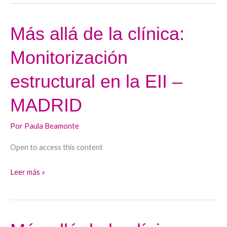
Más allá de la clínica:
Más
allá
Monitorización
de
la
estructural en la EII –
clínica:
Monitorización
MADRID
estructural
en
Por
Paula Beamonte
la
Open to access this content
EII
–
Leer más »
MADRID
Más