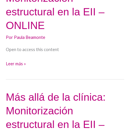
la
estructural en la EII –
clínica:
Monitorización
ONLINE
estructural
en
Por
Paula Beamonte
la
Open to access this content
EII
–
Leer más »
ONLINE
Más allá de la clínica:
Más
allá
Monitorización
de
la
estructural en la EII –
clínica: