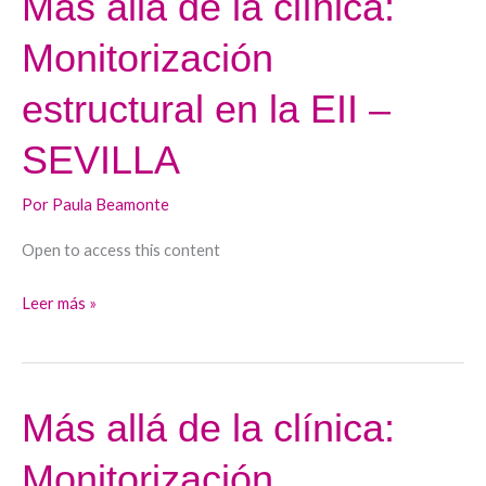
Más allá de la clínica:
allá
Monitorización
de
la
estructural en la EII –
clínica:
Monitorización
SEVILLA
estructural
en
Por
Paula Beamonte
la
Open to access this content
EII
–
Leer más »
SEVILLA
Más allá de la clínica:
Más
allá
Monitorización
de