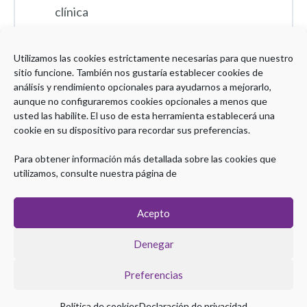
clínica
1 Test
Utilizamos las cookies estrictamente necesarias para que nuestro
Expandir
sitio funcione. También nos gustaría establecer cookies de
análisis y rendimiento opcionales para ayudarnos a mejorarlo,
aunque no configuraremos cookies opcionales a menos que
usted las habilite. El uso de esta herramienta establecerá una
Encuesta satisfacción_Mas allá de la
cookie en su dispositivo para recordar sus preferencias.
clínica
Para obtener información más detallada sobre las cookies que
utilizamos, consulte nuestra página de
Acepto
Denegar
Preferencias
Copyright © 2026 Plataforma eLearning Digestivo
Política de cookies
Declaración de privacidad