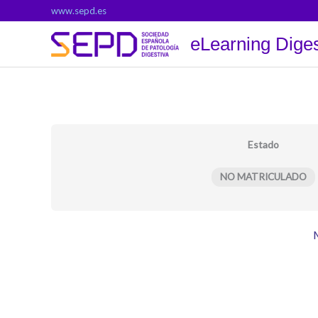
Ir
www.sepd.es
al
eLearning Diges
contenido
Estado
NO MATRICULADO
M