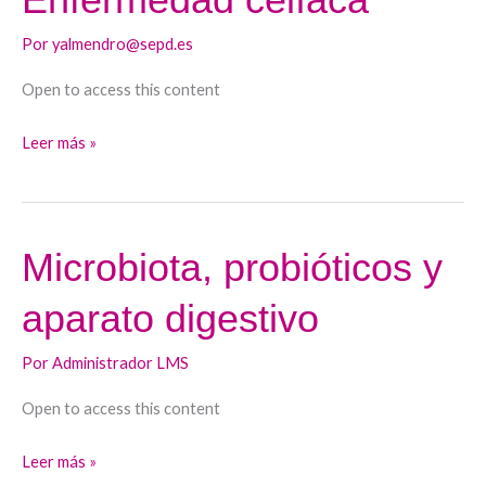
celíaca
Por
yalmendro@sepd.es
Open to access this content
Leer más »
Microbiota, probióticos y
Microbiota,
probióticos
aparato digestivo
y
aparato
Por
Administrador LMS
digestivo
Open to access this content
Leer más »