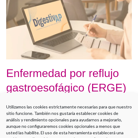
gastroesofágico
(ERGE)
Enfermedad por reflujo
gastroesofágico (ERGE)
Por
Administrador LMS
Utilizamos las cookies estrictamente necesarias para que nuestro
sitio funcione. También nos gustaría establecer cookies de
Open to access this content
análisis y rendimiento opcionales para ayudarnos a mejorarlo,
aunque no configuraremos cookies opcionales a menos que
Leer más »
usted las habilite. El uso de esta herramienta establecerá una