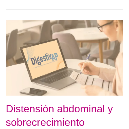
Distensión
abdominal
y
sobrecrecimiento
bacteriano
del
intestino
delgado
(SIBO)
Distensión abdominal y
sobrecrecimiento