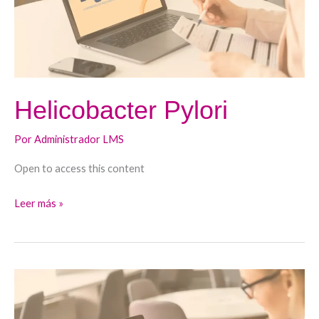
Helicobacter Pylori
Por
Administrador LMS
Open to access this content
Leer más »
Enfermedad
por
reflujo