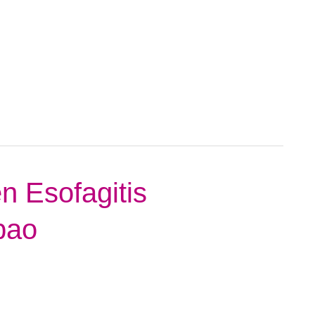
n Esofagitis
lbao