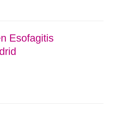
n Esofagitis
drid