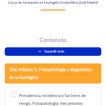
Curso de formación en Esofagitis Eosinofílica (2ed) Madrid
comprensión
de
indicaciones
Reacciones
terapéutica.
de
gravedad.
y
FIRE
EoE
la
2ed
posología.
(Food-
refractaria
inunopatogénesis
Inhibidores
Indiced
a
2ed
de
Reactions
terapias
la
of
convencionales:
bomba
Eosinophilic
enfoque
de
Esophagitis)
multidisciplinario.
protones:
indicaciones
Contenido
y
posología.
Expandir todo
2Ed. Módulo 1. Fisiopatología y diagnóstico
de la Esofagitis
Prevalencia, incidencia y factores de
riesgo. Fisiopatología: mecanismos