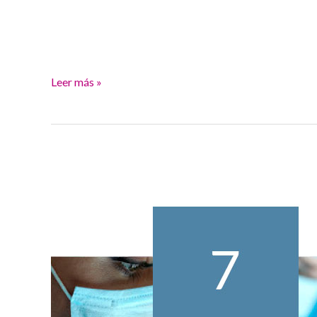
Leer más »
Cirrosis
Hepática
III