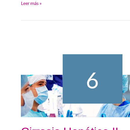
Leer más »
Cirrosis
Hepática
II