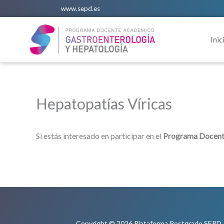
Ir
www.sepd.es
al
contenido
Inic
Hepatopatías Víricas
Si estás interesado en participar en el
Programa Docente
Copyright © 2026 Plataforma Postgrado SEPD