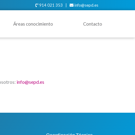
914 021 353 |
info@sepd.es
Áreas conocimiento
Contacto
osotros:
info@sepd.es