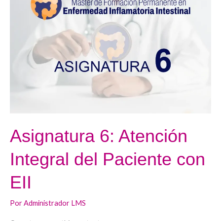
6:
Atención
Integral
del
Paciente
con
EII
Asignatura 6: Atención
Integral del Paciente con
EII
Por
Administrador LMS