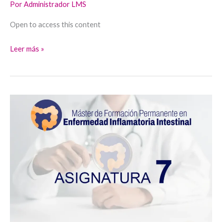
Por
Administrador LMS
Open to access this content
Leer más »
Asignatura
7:
Estrategias
de
Tratamiento
y
Manejo
médico
de
situaciones