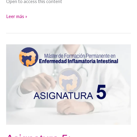
Open to access this content
Leer más »
Asignatura
5:
Tratamiento
Quirúrgico
y
manejo
posterior