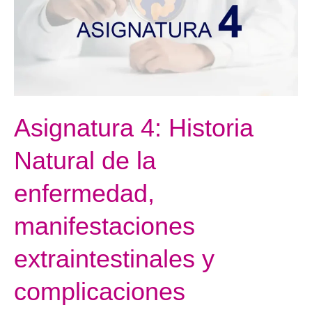
la
enfermedad,
manifestaciones
extraintestinales
y
complicaciones
Asignatura 4: Historia
Natural de la
enfermedad,
manifestaciones
extraintestinales y
complicaciones