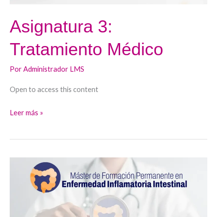
Asignatura 3:
Tratamiento Médico
Por
Administrador LMS
Open to access this content
Leer más »
Asignatura
2:
Evaluación
diagnóstica
e