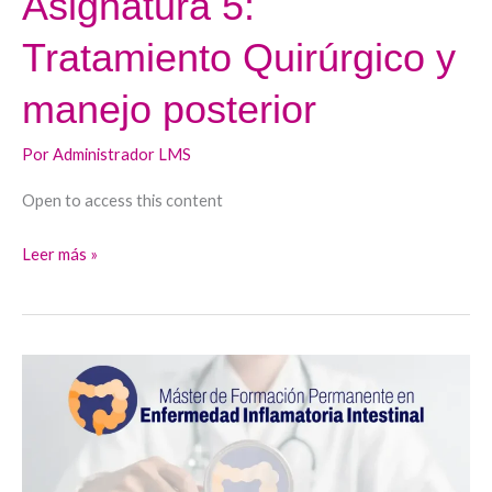
Asignatura 5:
Tratamiento Quirúrgico y
manejo posterior
Por
Administrador LMS
Open to access this content
Leer más »
Asignatura
4:
Historia
Natural
de