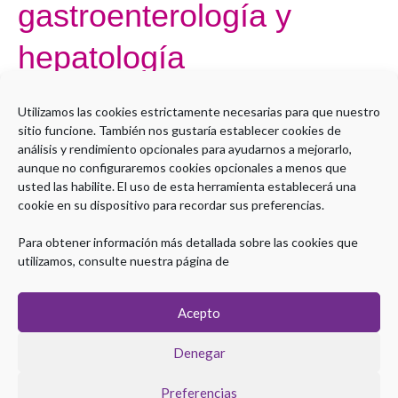
gastroenterología y
hepatología
Por
Administrador LMS
Utilizamos las cookies estrictamente necesarias para que nuestro
sitio funcione. También nos gustaría establecer cookies de
Sorry, but you do not have permission to view this content.
análisis y rendimiento opcionales para ayudarnos a mejorarlo,
aunque no configuraremos cookies opcionales a menos que
Leer más »
usted las habilite. El uso de esta herramienta establecerá una
cookie en su dispositivo para recordar sus preferencias.
Para obtener información más detallada sobre las cookies que
utilizamos, consulte nuestra página de
Acepto
Denegar
Preferencias