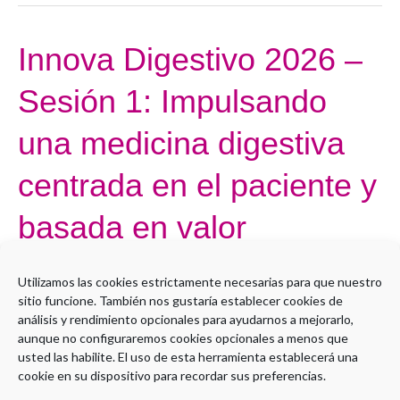
Innova Digestivo 2026 –
Innova
Digestivo
Sesión 1: Impulsando
2026
–
una medicina digestiva
Sesión
1:
centrada en el paciente y
Impulsando
basada en valor
una
medicina
Por
aperales@sepd.es
digestiva
Utilizamos las cookies estrictamente necesarias para que nuestro
centrada
sitio funcione. También nos gustaría establecer cookies de
Open to access this content
en
análisis y rendimiento opcionales para ayudarnos a mejorarlo,
aunque no configuraremos cookies opcionales a menos que
el
Leer más »
usted las habilite. El uso de esta herramienta establecerá una
paciente
cookie en su dispositivo para recordar sus preferencias.
y