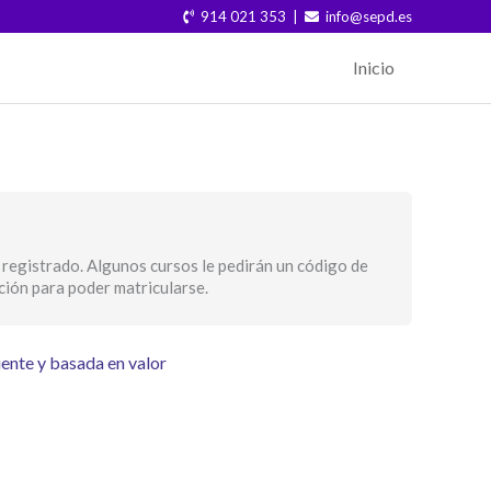
914 021 353 |
info@sepd.es
Inicio
Módulos
Impulsando
una
medicina
digestiva
centrada
 registrado. Algunos cursos le pedirán un código de
en
pción para poder matricularse.
el
paciente
y
basada
ente y basada en valor
en
valor