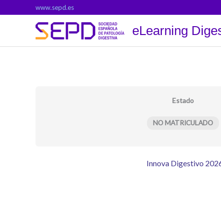
Ir
www.sepd.es
al
eLearning Diges
contenido
Estado
NO MATRICULADO
Innova Digestivo 2026