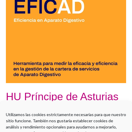
Príncipe
de
Asturias
HU Príncipe de Asturias
Por
Administrador LMS
Utilizamos las cookies estrictamente necesarias para que nuestro
sitio funcione. También nos gustaría establecer cookies de
Open to access this content
análisis y rendimiento opcionales para ayudarnos a mejorarlo,