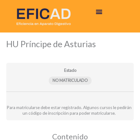
Ir
al
contenido
Informe
Informe
Módulos
HU Príncipe de Asturias
comparativo
propio
–
–
HU
HU
Príncipe
Príncipe
de
de
Asturias
Asturias
Estado
NO MATRICULADO
Para matricularse debe estar registrado. Algunos cursos le pedirán
un código de inscripción para poder matricularse.
Contenido