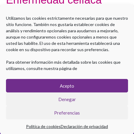
celíaca
Por
yalmendro@sepd.es
Utilizamos las cookies estrictamente necesarias para que nuestro
sitio funcione. También nos gustaría establecer cookies de
Open to access this content
análisis y rendimiento opcionales para ayudarnos a mejorarlo,
aunque no configuraremos cookies opcionales a menos que
Leer más »
usted las habilite. El uso de esta herramienta establecerá una
cookie en su dispositivo para recordar sus preferencias.
Para obtener información más detallada sobre las cookies que
utilizamos, consulte nuestra página de
Acepto
Denegar
Preferencias
Copyright © 2026 Plataforma eLearning Digestivo
Política de cookies
Declaración de privacidad
Aviso legal
|
Política de Privacidad
|
Política de Cookies