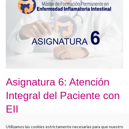
6:
Atención
Integral
del
Paciente
con
EII
Asignatura 6: Atención
Integral del Paciente con
EII
Por
Administrador LMS
Utilizamos las cookies estrictamente necesarias para que nuestro