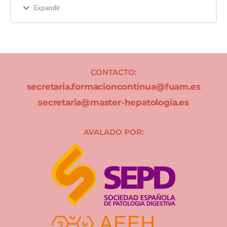
Expandir
CONTACTO:
secretaria.formacioncontinua@fuam.es
secretaria@master-hepatologia.es
AVALADO POR: