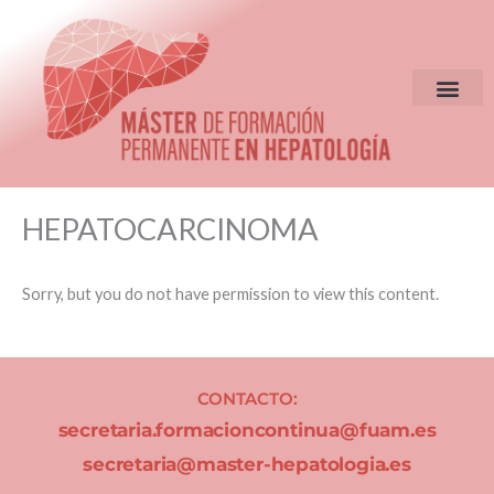
Ir
al
contenido
EQUIPO DIR
CRITERIOS DE S
HEPATOCARCINOMA
Sorry, but you do not have permission to view this content.
CONTACTO:
secretaria.formacioncontinua@fuam.es
secretaria@master-hepatologia.es