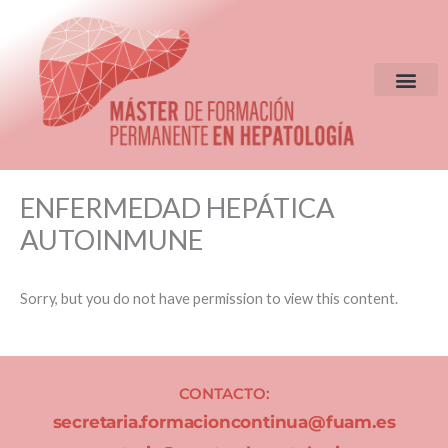
Ir
al
contenido
EQUIPO DIR
CRITERIOS DE S
ENFERMEDAD HEPÁTICA
AUTOINMUNE
Sorry, but you do not have permission to view this content.
CONTACTO:
secretaria.formacioncontinua@fuam.es