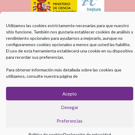
Utilizamos las cookies estrictamente necesarias para que nuestro
sitio funcione. También nos gustaría establecer cookies de análisis y
rendimiento opcionales para ayudarnos a mejorarlo, aunque no
configuraremos cookies opcionales a menos que usted las habilite.
El uso de esta herramienta establecerá una cookie en su dispositivo
para recordar sus preferencias.
Para obtener información más detallada sobre las cookies que
ENTIDAD COLABORADORA:
utilizamos, consulte nuestra página de
Acepto
Denegar
Máster en Hepatología © 2026 | Todos los derechos Reservados
Aviso legal
|
Política de Privacidad
|
Política de Cookies
Preferencias
Política de cookies
Declaración de privacidad