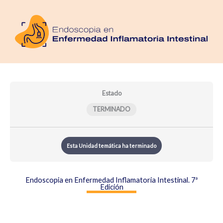
Ir
al
contenido
Estado
TERMINADO
Esta Unidad temática ha terminado
Endoscopia en Enfermedad Inflamatoria Intestinal. 7ª
Edición