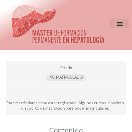
Ir
al
contenido
EQUIPO DIR
CRITERIOS DE S
Clases
Clases
Evaluación
Módulos
seminario
grabadas
A3
web
A3
24-
Estado
A3
24-
25
24-
25
NO MATRICULADO
25
Para matricularse debe estar registrado. Algunos cursos le pedirán
un código de inscripción para poder matricularse.
Contenido