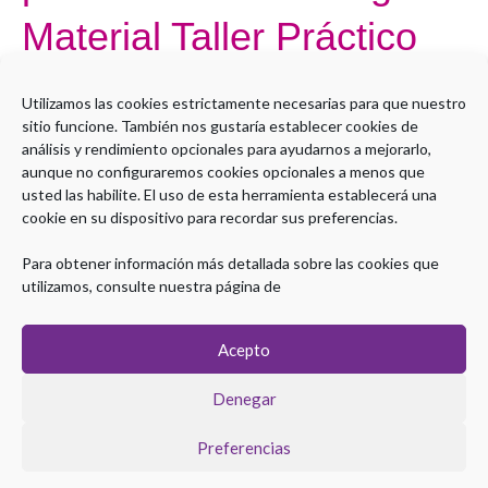
para
Material Taller Práctico
Gastroenterólogos
–
Por
alopez@sepd.es
Utilizamos las cookies estrictamente necesarias para que nuestro
Material
sitio funcione. También nos gustaría establecer cookies de
Open to access this content
Taller
análisis y rendimiento opcionales para ayudarnos a mejorarlo,
Práctico
aunque no configuraremos cookies opcionales a menos que
Leer más »
usted las habilite. El uso de esta herramienta establecerá una
cookie en su dispositivo para recordar sus preferencias.
Para obtener información más detallada sobre las cookies que
utilizamos, consulte nuestra página de
Acepto
Denegar
Preferencias
Copyright © 2026 Plataforma eLearning Digestivo