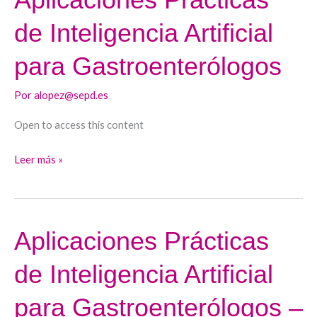
Prácticas
de Inteligencia Artificial
de
Inteligencia
para Gastroenterólogos
Artificial
para
Por
alopez@sepd.es
Gastroenterólogos
Open to access this content
Leer más »
Aplicaciones Prácticas
Aplicaciones
Prácticas
de Inteligencia Artificial
de
Inteligencia
para Gastroenterólogos –
Artificial