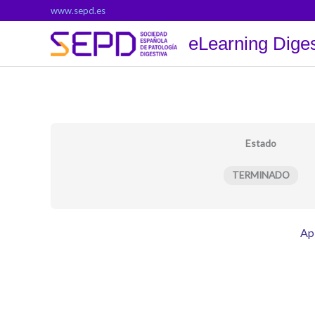
Ir
www.sepd.es
al
eLearning Diges
contenido
Estado
TERMINADO
Apl