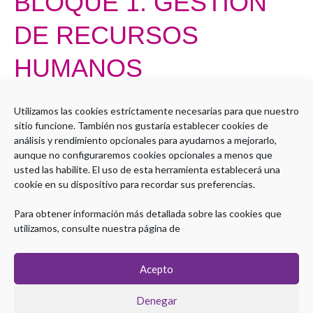
BLOQUE 1. GESTIÓN
DE RECURSOS
HUMANOS
Por
Administrador LMS
Utilizamos las cookies estrictamente necesarias para que nuestro
sitio funcione. También nos gustaría establecer cookies de
Sorry, but you do not have permission to view this content.
análisis y rendimiento opcionales para ayudarnos a mejorarlo,
aunque no configuraremos cookies opcionales a menos que
Leer más »
usted las habilite. El uso de esta herramienta establecerá una
cookie en su dispositivo para recordar sus preferencias.
Para obtener información más detallada sobre las cookies que
utilizamos, consulte nuestra página de
Acepto
Denegar