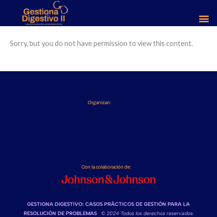
Ir
al
contenido
Sorry, but you do not have permission to view this content.
Organizan:
Con la colaboración de:
GESTIONA DIGESTIVO: CASOS PRÁCTICOS DE GESTIÓN PARA LA
RESOLUCIÓN DE PROBLEMAS
©
2024 Todos los derechos reservados.