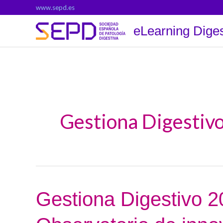
Ir
www.sepd.es
al
eLearning Diges
contenido
Gestiona Digestiv
Gestiona
Gestiona Digestivo 2
Digestivo
2026