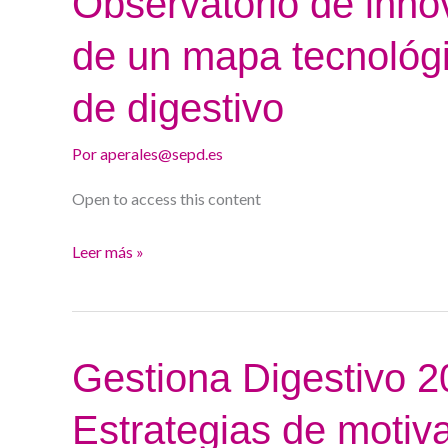
Observatorio de inno
–
de un mapa tecnológi
Sesión
2:
de digestivo
Observatorio
de
Por
aperales@sepd.es
innovación
Open to access this content
y
elaboración
Leer más »
de
un
mapa
tecnológico
Gestiona
Gestiona Digestivo 2
de
Digestivo
la
Estrategias de motiv
2026
especialidad