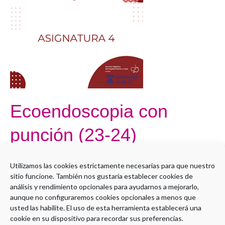
con
punción
(23-
24)
Ecoendoscopia con
punción (23-24)
Por
Administrador LMS
Utilizamos las cookies estrictamente necesarias para que nuestro
sitio funcione. También nos gustaría establecer cookies de
Open to access this content
análisis y rendimiento opcionales para ayudarnos a mejorarlo,
aunque no configuraremos cookies opcionales a menos que
Leer más »
usted las habilite. El uso de esta herramienta establecerá una
cookie en su dispositivo para recordar sus preferencias.