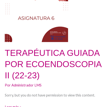
GUIADA
POR
ECOENDOSCOPIA
II
(22-
23)
TERAPÉUTICA GUIADA
POR ECOENDOSCOPIA
II (22-23)
Por
Administrador LMS
Sorry, but you do not have permission to view this content.
Leer más »