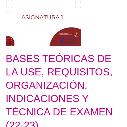
TEÓRICAS
DE
LA
USE,
REQUISITOS,
ORGANIZACIÓN,
INDICACIONES
Y
BASES TEÓRICAS DE
TÉCNICA
LA USE, REQUISITOS,
DE
EXAMEN
ORGANIZACIÓN,
(22-
23)
INDICACIONES Y
TÉCNICA DE EXAMEN
(22-23)