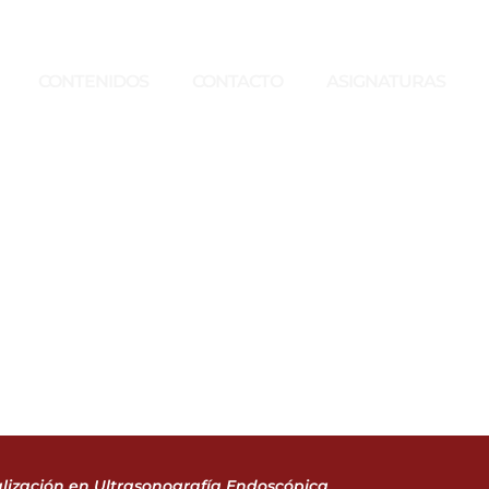
CONTENIDOS
CONTACTO
ASIGNATURAS
lización en Ultrasonografía Endoscópica