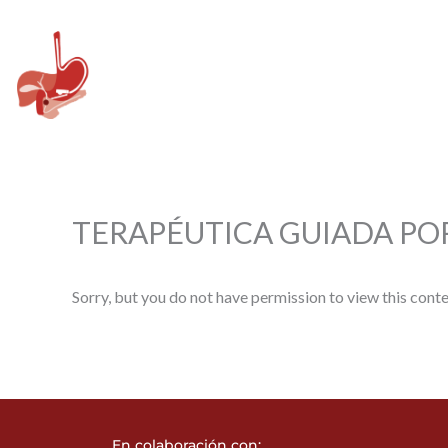
Ir
al
contenido
TERAPÉUTICA GUIADA POR
Sorry, but you do not have permission to view this conte
En colaboración con: